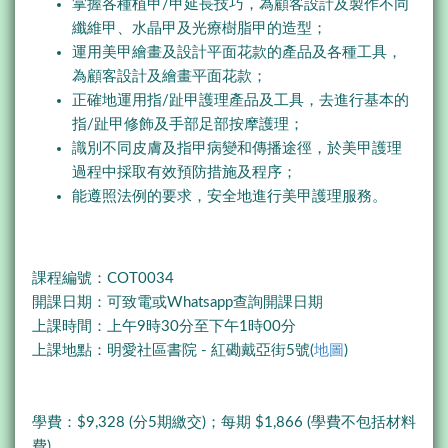
掌握各種植甲/甲延長技巧，為顧客設計及製作不同
纖維甲、水晶甲及光療樹脂甲的造型；
運用美甲繪畫及設計平面花款的產品及各種工具，
為顧客設計及繪畫平面花款；
正確地運用指/趾甲護理產品及工具，去進行基本的
指/趾甲修飾及手部足部按摩護理；
識別不同皮膚及指甲病變和傳播途徑，於美甲護理
過程中採取有效預防措施及程序；
能遵照法例的要求，安全地進行美甲護理服務。
課程編號：COT0034
開課日期：可致電或Whatsapp查詢開課日期
上課時間：上午9時30分至下午1時00分
上課地點：明愛社區書院 - 紅磡戴亞街5號(
地圖
)
學費：$9,328 (分5期繳交)；每期 $1,866 (學費不包括材料
費)