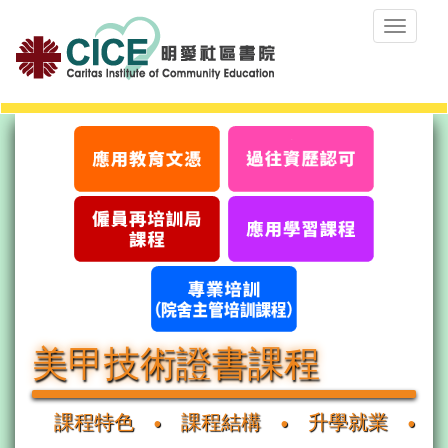
Toggle
navigat
美甲技術證書課程
課程特色
課程結構
升學就業
•
•
•