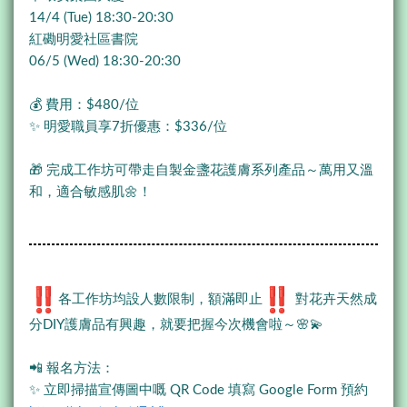
14/4 (Tue) 18:30-20:30
紅磡明愛社區書院
06/5 (Wed) 18:30-20:30
💰 費用：$480/位
✨ 明愛職員享7折優惠：$336/位
🎁 完成工作坊可帶走自製金盞花護膚系列產品～萬用又溫
和，適合敏感肌🌼！
各工作坊均設人數限制，額滿即止
對花卉天然成
分DIY護膚品有興趣，就要把握今次機會啦～🌸💫
📲 報名方法：
✨ 立即掃描宣傳圖中嘅 QR Code 填寫 Google Form 預約