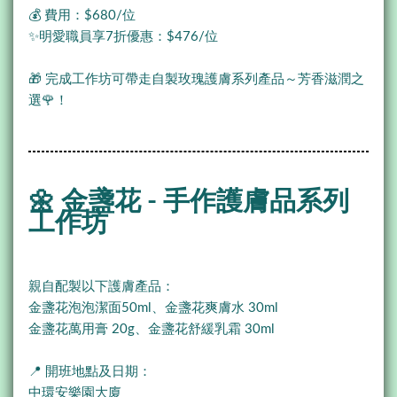
💰 費用：$680/位
✨明愛職員享7折優惠：$476/位
🎁 完成工作坊可帶走自製玫瑰護膚系列產品～芳香滋潤之
選🌹！
🌼 金盞花 - 手作護膚品系列
工作坊
親自配製以下護膚產品：
金盞花泡泡潔面50ml、金盞花爽膚水 30ml
金盞花萬用膏 20g、金盞花舒緩乳霜 30ml
📍 開班地點及日期：
中環安樂園大廈