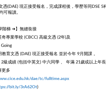
(DAE) 現正接受報名，完成課程後，學歷等同DSE 5科
生均可報讀。
龍升學階梯 ➔】無縫銜接
英奇專業學校 (CBCC) 高級文憑 (2年)及
Going
用教育文憑 (DAE) 現正接受報名 並於今年 9月開課 。
科 2級成績 (包括中英文) 中六同學 、 年滿 21歲或以上
了解更多
www.cice.edu.hk/dae/tc/fulltime.aspx
tps://bit.ly/3rA62Ot
)