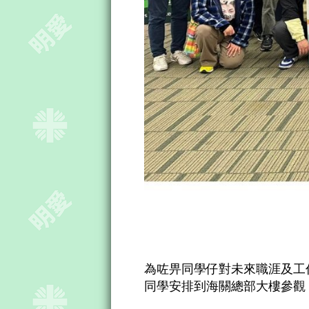
為咗畀同學仔對未來職涯及工作
同學安排到海關總部大樓參觀