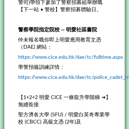
警司)帶領下參加了警察招募組舉辦嘅
【下一站 • 警校】警察招募體驗日。
警察學院指定院校 — 明愛社區書院
仲未報名嘅你即上明愛應用教育文憑
（DAE) 網站：
https://www.cice.edu.hk/dae/tc/fulltime.aspx
學警預備訓練詳情：
https://www.cice.edu.hk/dae/tc/police_cadet_tr
【1+2+2 明愛 CICE 一條龍升學階梯 ➔】
無縫銜接
聖方濟各大學 (SFU) / 明愛白英奇專業學
校 (CBCC) 高級文憑 (2年)及