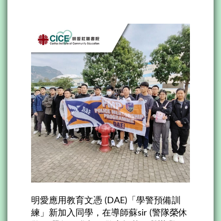
明愛應用教育文憑 (DAE)「學警預備訓
練」新加入同學，在導師蘇sir (警隊榮休