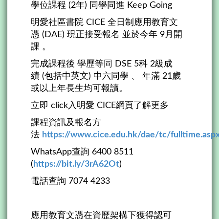
學位課程 (2年) 同學同進 Keep Going
明愛社區書院 CICE 全日制應用教育文
憑 (DAE) 現正接受報名 並於今年 9月開
課 。
完成課程後 學歷等同 DSE 5科 2級成
績 (包括中英文) 中六同學 、 年滿 21歲
或以上年長生均可報讀。
立即 click入明愛 CICE網頁了解更多
課程資訊及報名方
法
https://www.cice.edu.hk/dae/tc/fulltime.asp
WhatsApp查詢 6400 8511
(
https://bit.ly/3rA62Ot
)
電話查詢 7074 4233
應用教育文憑在資歷架構下獲得認可