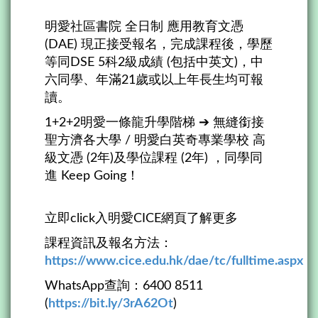
明愛社區書院 全日制 應用教育文憑
(DAE) 現正接受報名，完成課程後，學歷
等同DSE 5科2級成績 (包括中英文)，中
六同學、年滿21歲或以上年長生均可報
讀。
1+2+2明愛一條龍升學階梯 ➔ 無縫銜接
聖方濟各大學 / 明愛白英奇專業學校 高
級文憑 (2年)及學位課程 (2年) ，同學同
進 Keep Going！
立即click入明愛CICE網頁了解更多
課程資訊及報名方法：
https://www.cice.edu.hk/dae/tc/fulltime.aspx
WhatsApp查詢：6400 8511
(
https://bit.ly/3rA62Ot
)