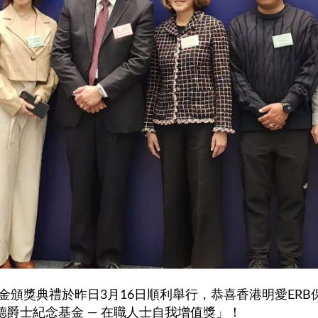
金頒獎典禮於昨日3月16日順利舉行，恭喜香港明愛ERB保
「尤德爵士紀念基金 — 在職人士自我增值獎」！