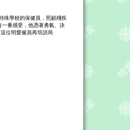
名特殊學校的保健員，照顧殘疾
有一番感受，他憑著勇氣、決
下這位明愛僱員再培訓局