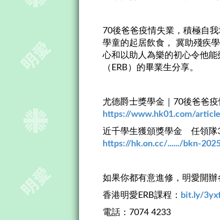
70後爸爸疫情失業，積極自我
學童的起居飲食， 冀助殘疾
心和以助人為樂的初心令他能
（ERB）的畢業生分享。
尤德爵士獎學金｜70後爸爸疫
https://www.hk01.com/article/
近千學生獲頒獎學金 任領隊3
https://hk.on.cc/....../bkn-20
如果你都有意進修，明愛開辦各行
香港明愛ERB課程：
bit.ly/3yx
電話：7074 4233