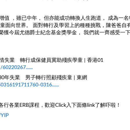
增值 ，雖已中年， 但亦能成功轉換人生跑道， 成為一
學童面向世界。 面對轉行及學習上的種種挑戰，陳爸爸自
榮獲今屆尤德爵士紀念基金獎學金， 我們就一齊感受一
情失業 轉行成保健員冀助殘疾學童 | 香港01
60220267......
0年失業 男子轉行照顧殘疾童 | 東網
250316191711760-0316......
各業ERB課程，歡迎Click入下面條link了解吓啦！
fYIP