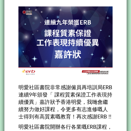
明愛社區書院非常感謝僱員再培訓局ERB
連續9年頒發「 課程質素保證工作表現持
續優異」嘉許狀予香港明愛，我哋會繼
續努力做好課程，令更多有志進修嘅人
士得到有高質素嘅教育！再次感謝ERB !!
明愛社區書院開辦各行各業嘅ERB課程，