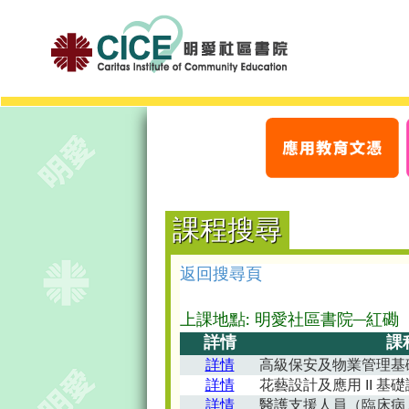
課程搜尋
返回搜尋頁
上課地點: 明愛社區書院─紅磡
詳情
課
詳情
高級保安及物業管理基
詳情
花藝設計及應用 II 基
詳情
醫護支援人員（臨床病