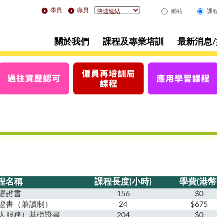
學員
職員
網站
課
關於我們
課程及專業培訓
最新消息
程名稱
課程長度(小時)
學費(港幣
礎證書
156
$0
礎證書（兼讀制）
24
$675
人服務）基礎證書
204
$0