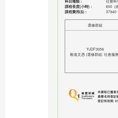
科目種類 :
社會科
課程長度(小時) :
600
(備
課程費用($) :
37940
選修群組
YJDF3056
毅進文憑 (選修群組: 社會服務