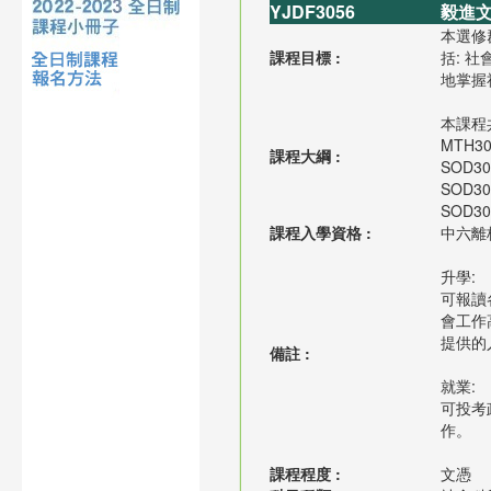
YJDF3056
毅進文
本選修
課程目標 :
括: 
地掌握
本課程共
MTH3
課程大綱 :
SOD
SOD3
SOD3
課程入學資格 :
中六離
升學:
可報讀
會工作
提供的
備註 :
就業:
可投考
作。
課程程度 :
文憑