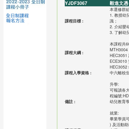
YJDF3067
毅進文憑 
本選修群
1. 教
課程目標 :
識；
2. 介紹
3. 了解
本課程共6
MTH300
課程大綱 :
HEC305
ECE30
HEC305
課程入學資格 :
中六離校生
升學:
可報讀各
程編號:H
備註 :
幼兒教育
就業:
畢業學員可
) 及活動