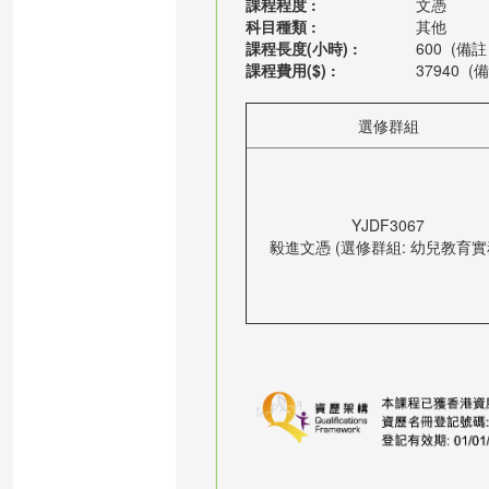
課程程度 :
文憑
科目種類 :
其他
課程長度(小時) :
600
(備註 
課程費用($) :
37940
(備
選修群組
YJDF3067
毅進文憑 (選修群組: 幼兒教育實