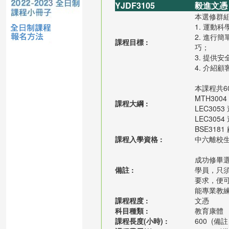
YJDF3105
毅進文憑 
本選修群
1. 運動
2. 進
課程目標 :
巧；
3. 提供
4. 介紹
本課程共6
MTH300
課程大綱 :
LEC305
LEC305
BSE3181
課程入學資格 :
中六離校生
成功修畢選
備註 :
學員，只須
要求，便
能專業教
課程程度 :
文憑
科目種類 :
教育康體
課程長度(小時) :
600
(備註 