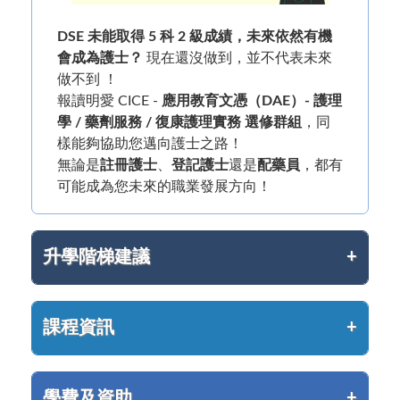
DSE 未能取得 5 科 2 級成績，未來依然有機
會成為護士？
現在還沒做到，並不代表未來
做不到 ！
報讀明愛 CICE -
應用教育文憑（DAE）- 護理
學 / 藥劑服務 / 復康護理實務 選修群組
，同
樣能夠協助您邁向護士之路！
無論是
註冊護士
、
登記護士
還是
配藥員
，
都有
可能成為您未來的職業發展方向！
升學階梯建議
課程資訊
學費及資助